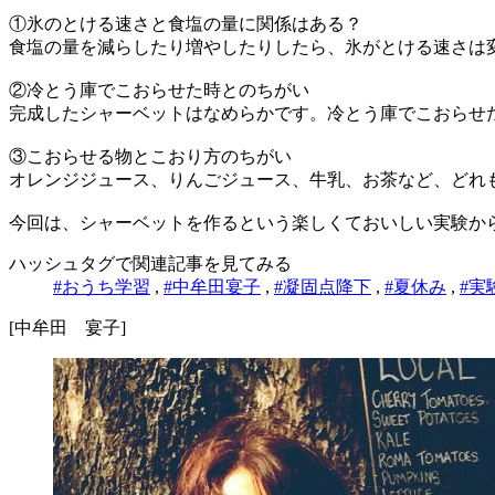
①氷のとける速さと食塩の量に関係はある？
食塩の量を減らしたり増やしたりしたら、氷がとける速さは
②冷とう庫でこおらせた時とのちがい
完成したシャーベットはなめらかです。冷とう庫でこおらせ
③こおらせる物とこおり方のちがい
オレンジジュース、りんごジュース、牛乳、お茶など、どれ
今回は、シャーベットを作るという楽しくておいしい実験か
ハッシュタグで関連記事を見てみる
#おうち学習
,
#中牟田宴子
,
#凝固点降下
,
#夏休み
,
#実
[中牟田 宴子]