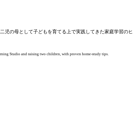
二児の母として子どもを育てる上で実践してきた家庭学習のヒ
ning Studio and raising two children, with proven home-study tips.