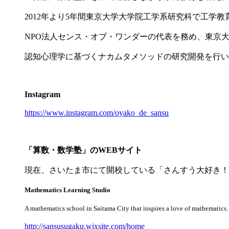
2012年より5年間東京大学大学院工学系研究科で工学
NPO法人センス・オブ・ワンダーの代表を務め、東京
認知心理学に基づくナカムタメソッドの研究開発を行い
Instagram
https://www.instagram.com/oya
ko_de_sansu
「算数・数学塾」のWEBサイト
現在、さいたま市にて開校している「さんすう大好き！
Mathematics Learning Studio
A mathematics school in Saitama City that inspires a love of mathematics.
http://sansusugaku.wixsite.com/
home