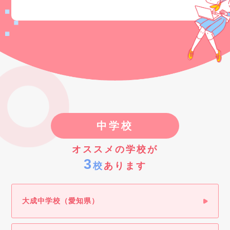
中学校
オススメの学校が
3
校
あります
大成中学校（愛知県）